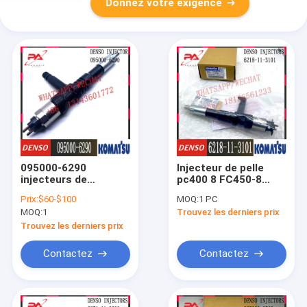
Donnez votre exigence
095000-6290
Injecteur de pelle
injecteurs de
pc400 8 FC450-8
carburant 6D170
095000-1211 6156-
Prix:
$60-$100
MOQ:
1 PC
D375 PC1250-8 6245-
11-3300 6251-11-
MOQ:
1
Trouvez les derniers prix
11-3100 du moteur
3100 Pour moteur
diesel DLLA154P881
SAA6D125E
Trouvez les derniers prix
Contactez
Contactez