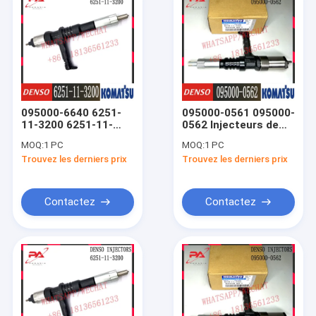
095000-6640 6251-
095000-0561 095000-
11-3200 6251-11-
0562 Injecteurs de
3201 Injecteur
carburant pour
MOQ:
1 PC
MOQ:
1 PC
Komatsu Pour
moteur SAA6D125E
Trouvez les derniers prix
Trouvez les derniers prix
moteur SAA6D125E-
5C/5D
Contactez
Contactez
À la maison
Produits
À propos de nous