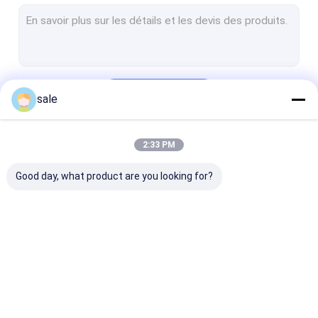
Injecteur diesel de Cummins
Injecteur diesel de VOLVO
Injecteurs de carburant diesel de Toyota
Continuer
sale
Delphi Diesel Injector
Soupape de commande diesel d'injecteur
2:33 PM
Nos Catégories
Injecteurs de carburant de KOMATSU
Good day, what product are you looking for?
ISUZU Diesel Injector
POMPE d'urée
Banc d'essai diesel
CATERPILLAR
Injecteurs de
Injecteur diese
Injecteur de PERKINS Fuel
Injecteurs de
carburant diesel de
Denso
carburant diesel
Bosch