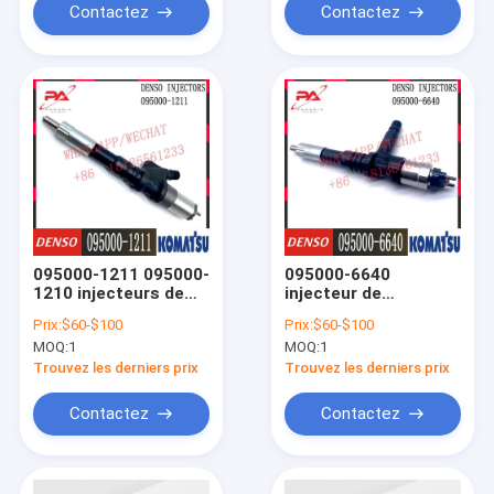
Contactez
Contactez
095000-1211 095000-
095000-6640
1210 injecteurs de
injecteur de
carburant de
SAA6D125E-5
Prix:
$60-$100
Prix:
$60-$100
KOMATSU 6156-11-
KOMATSU 6251-11-
MOQ:
1
MOQ:
1
3300 6156-11-3301
3200 6251-11-3201
Trouvez les derniers prix
Trouvez les derniers prix
Contactez
Contactez