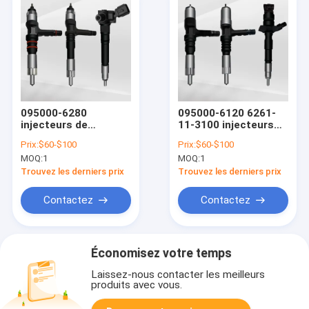
095000-6280
095000-6120 6261-
injecteurs de
11-3100 injecteurs
carburant de
de carburant PC600
Prix:
$60-$100
Prix:
$60-$100
DLLA138P934
PC450-7 6D140 de
MOQ:
1
MOQ:
1
KOMATSU 6219-11-
KOMATSU
3100 6560-11-1114
Trouvez les derniers prix
Trouvez les derniers prix
Contactez
Contactez
Économisez votre temps
Laissez-nous contacter les meilleurs
produits avec vous.