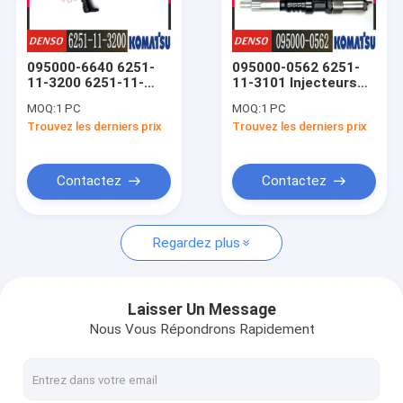
Visite de l'usine
Contrôle de la qualité
095000-6640 6251-
095000-0562 6251-
11-3200 6251-11-
11-3101 Injecteurs
Nous contacter
3201 Injecteur
de carburant
MOQ:
1 PC
MOQ:
1 PC
Komatsu Pour
Komatsu Pour
Trouvez les derniers prix
Trouvez les derniers prix
moteur SAA6D125E-
WA500-6 PC200-7,
Nouvelles
5C/5D
PC300-7 D275-A
Demandez un devis
Contactez
Contactez
Regardez plus
CATERPILLAR Injecteurs de carburant diesel
Injecteurs de carburant diesel de Bosch
Laisser Un Message
Nous Vous Répondrons Rapidement
Injecteur diesel de Denso
Pompes à essence diesel