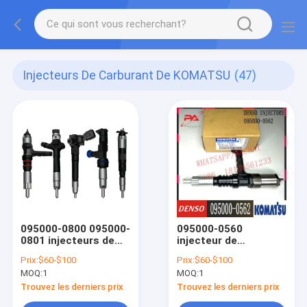
Injecteurs De Carburant De KOMATSU
(47)
095000-0800 095000-
095000-0560
0801 injecteurs de
injecteur de
carburant de
carburant du moteur
Prix:
$60-$100
Prix:
$60-$100
KOMATSU 6156-11-
diesel 095000-0561
MOQ:
1
MOQ:
1
3100 pour le moteur
095000-0562 6218-
de SA6D125E
11-3100 6218-11-
Trouvez les derniers prix
Trouvez les derniers prix
3102